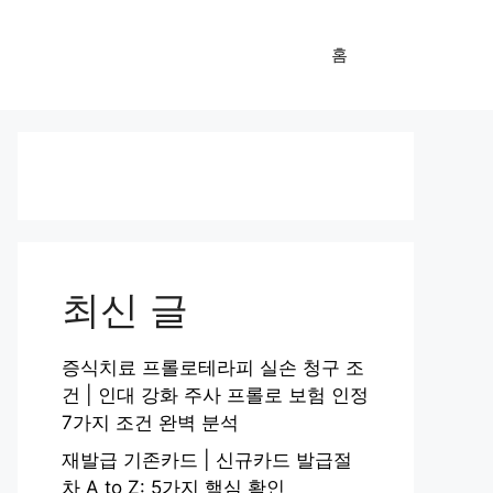
홈
최신 글
증식치료 프롤로테라피 실손 청구 조
건 | 인대 강화 주사 프롤로 보험 인정
7가지 조건 완벽 분석
재발급 기존카드 | 신규카드 발급절
차 A to Z: 5가지 핵심 확인