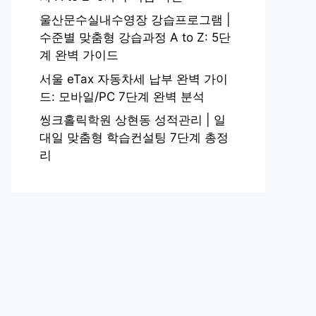
울산문수실내수영장 강습프로그램 |
수준별 맞춤형 강습과정 A to Z: 5단
계 완벽 가이드
서울 eTax 자동차세 납부 완벽 가이
드: 모바일/PC 7단계 완벽 분석
씽크홀릭학원 상현동 성적관리 | 일
대일 맞춤형 학습컨설팅 7단계 총정
리