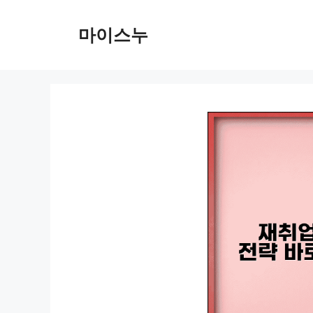
컨
텐
마이스누
츠
로
건
너
뛰
기