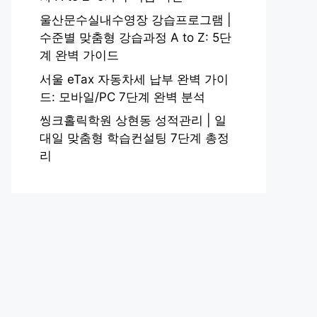
울산문수실내수영장 강습프로그램 |
수준별 맞춤형 강습과정 A to Z: 5단
계 완벽 가이드
서울 eTax 자동차세 납부 완벽 가이
드: 모바일/PC 7단계 완벽 분석
씽크홀릭학원 상현동 성적관리 | 일
대일 맞춤형 학습컨설팅 7단계 총정
리