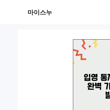
컨
텐
마이스누
츠
로
건
너
뛰
기