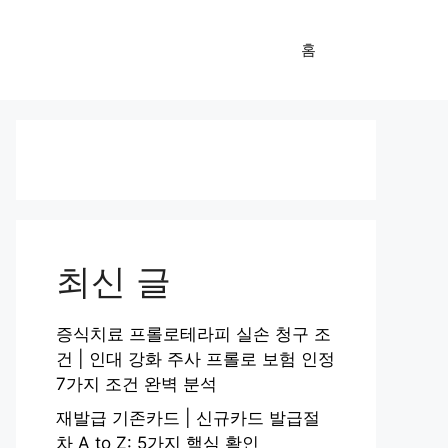
홈
최신 글
증식치료 프롤로테라피 실손 청구 조
건 | 인대 강화 주사 프롤로 보험 인정
7가지 조건 완벽 분석
재발급 기존카드 | 신규카드 발급절
차 A to Z: 5가지 핵심 확인