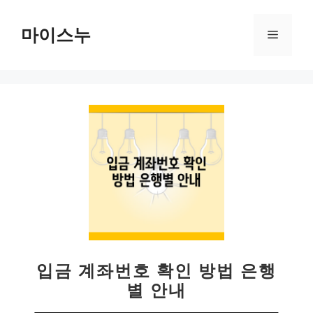
컨
텐
마이스누
메
츠
로
뉴
건
너
뛰
기
입금 계좌번호 확인 방법 은행
별 안내