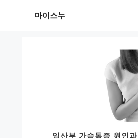
컨
텐
마이스누
츠
로
건
너
뛰
기
임산부 가슴통증 원인과 