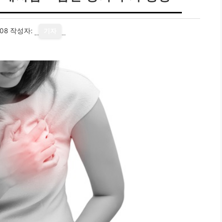
08
작성자:
기자