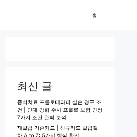
홈
최신 글
증식치료 프롤로테라피 실손 청구 조
건 | 인대 강화 주사 프롤로 보험 인정
7가지 조건 완벽 분석
재발급 기존카드 | 신규카드 발급절
차 A to Z: 5가지 핵심 확인