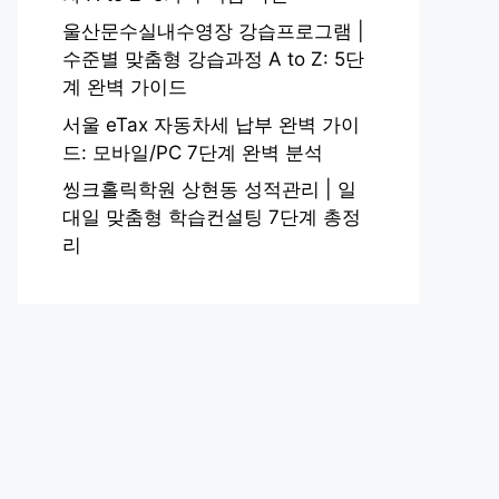
울산문수실내수영장 강습프로그램 |
수준별 맞춤형 강습과정 A to Z: 5단
계 완벽 가이드
서울 eTax 자동차세 납부 완벽 가이
드: 모바일/PC 7단계 완벽 분석
씽크홀릭학원 상현동 성적관리 | 일
대일 맞춤형 학습컨설팅 7단계 총정
리