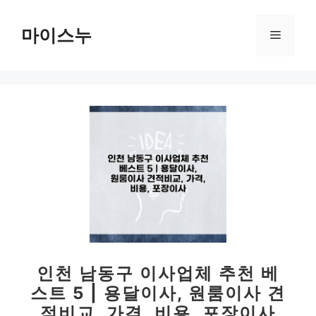
컨
텐
마이스누
메
츠
로
뉴
건
너
뛰
기
인천 남동구 이사업체 추천 베
스트 5 | 용달이사, 원룸이사 견
적비교, 가격, 비용, 포장이사