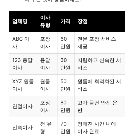
이사
업체명
가격
장점
유형
ABC 이
포장
60
전문 포장 서비스
사
이사
만원
제공
123 용달
용달
30
저렴하고 신속한 서
이사
이사
만원
비스
XYZ 원룸
원룸
50
원룸에 최적화된 서
이사
이사
만원
비스
포장
80
고가 물건 안전 운
친절이사
이사
만원
반
전 유
70
정해진 시간 내에
신속이사
형
만원
이사 완료