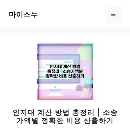
컨
텐
마이스누
메
츠
로
뉴
건
너
뛰
기
인지대 계산 방법 총정리 | 소송
가액별 정확한 비용 산출하기