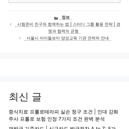
카
정보
테
시험준비 친구와 함께하는 법 | 스터디 그룹 활용 전략 | 경
고
쟁과 협력의 균형
리
서울시 아이돌보미 양성교육 기관 연락처 안내
최신 글
증식치료 프롤로테라피 실손 청구 조건 | 인대 강화
주사 프롤로 보험 인정 7가지 조건 완벽 분석
재발급 기존카드 | 신규카드 발급절차 A to Z: 5가