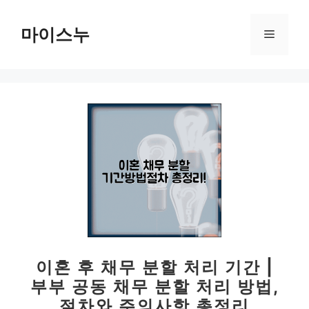
컨
텐
마이스누
메
츠
로
뉴
건
너
뛰
기
이혼 후 채무 분할 처리 기간 |
부부 공동 채무 분할 처리 방법,
절차와 주의사항 총정리