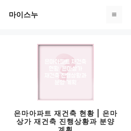
컨
텐
마이스누
메
츠
로
뉴
건
너
뛰
기
은마아파트 재건축 현황 | 은마
상가 재건축 진행상황과 분양
계획