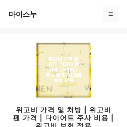
컨
텐
마이스누
메
츠
로
뉴
건
너
뛰
기
위고비 가격 및 처방 | 위고비
펜 가격 | 다이어트 주사 비용 |
위고비 보험 적용