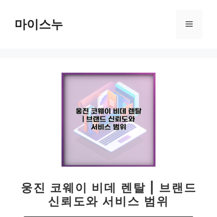
컨
텐
마이스누
메
츠
로
뉴
건
너
뛰
기
웅진 코웨이 비데 렌탈 | 브랜드
신뢰도와 서비스 범위