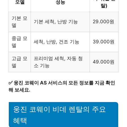
모델
성능
탈)
기본 모
기본 세척, 난방 기능
29.000원
델
중급 모
세척, 난방, 건조 기능
39.000원
델
고급 모
프리미엄 세척, 자동 청
49.000원
델
소 기능
✅
웅진 코웨이 AS 서비스의 모든 정보를 지금 확인
해 보세요.
웅진 코웨이 비데 렌탈의 주요
혜택