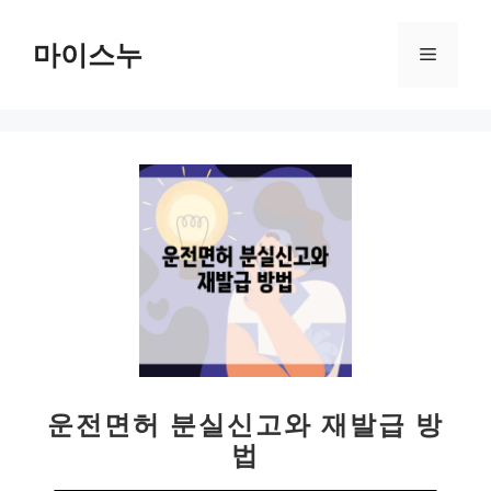
컨
텐
마이스누
메
츠
로
뉴
건
너
뛰
기
운전면허 분실신고와 재발급 방
법