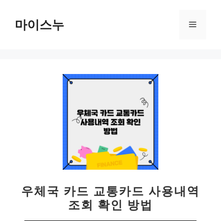
컨
텐
마이스누
메
츠
로
뉴
건
너
뛰
기
우체국 카드 교통카드 사용내역
조회 확인 방법