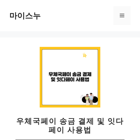
컨
텐
마이스누
메
츠
로
뉴
건
너
뛰
기
우체국페이 송금 결제 및 잇다
페이 사용법