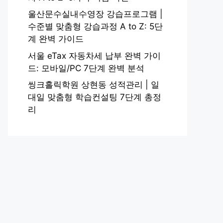
울산문수실내수영장 강습프로그램 |
수준별 맞춤형 강습과정 A to Z: 5단
계 완벽 가이드
서울 eTax 자동차세 납부 완벽 가이
드: 모바일/PC 7단계 완벽 분석
씽크홀릭학원 상현동 성적관리 | 일
대일 맞춤형 학습컨설팅 7단계 총정
리