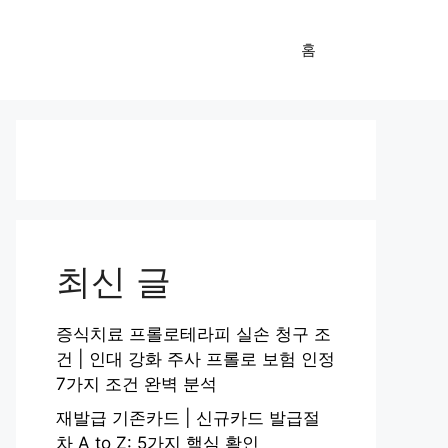
홈
최신 글
증식치료 프롤로테라피 실손 청구 조
건 | 인대 강화 주사 프롤로 보험 인정
7가지 조건 완벽 분석
재발급 기존카드 | 신규카드 발급절
차 A to Z: 5가지 핵심 확인