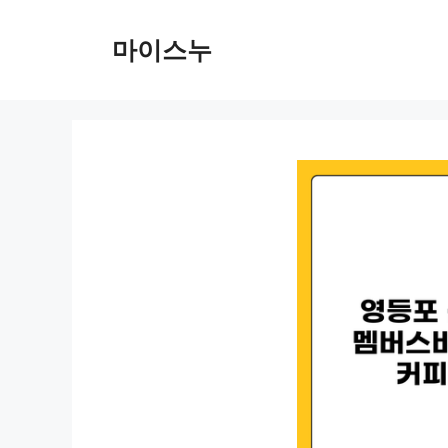
컨
텐
마이스누
츠
로
건
너
뛰
기