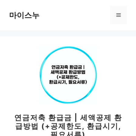
컨
텐
마이스누
메
츠
로
뉴
건
너
뛰
기
연금저축 환급금 | 세액공제 환
급방법 (+공제한도, 환급시기,
필요서류)