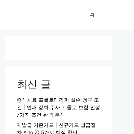
홈
최신 글
증식치료 프롤로테라피 실손 청구 조
건 | 인대 강화 주사 프롤로 보험 인정
7가지 조건 완벽 분석
재발급 기존카드 | 신규카드 발급절
차 A to Z: 5가지 핵심 확인