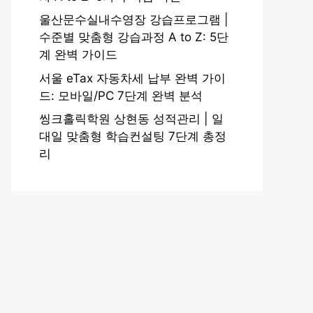
울산문수실내수영장 강습프로그램 |
수준별 맞춤형 강습과정 A to Z: 5단
계 완벽 가이드
서울 eTax 자동차세 납부 완벽 가이
드: 모바일/PC 7단계 완벽 분석
씽크홀릭학원 상현동 성적관리 | 일
대일 맞춤형 학습컨설팅 7단계 총정
리