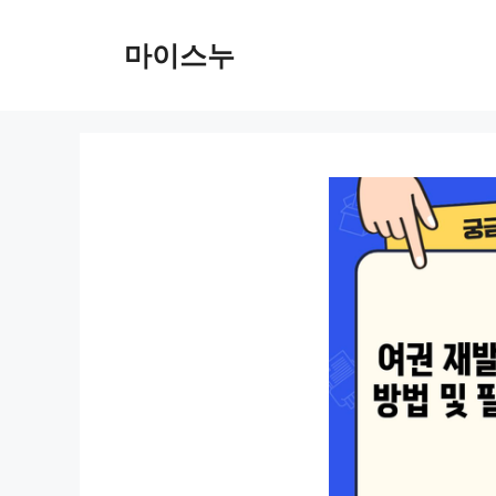
컨
텐
마이스누
츠
로
건
너
뛰
기