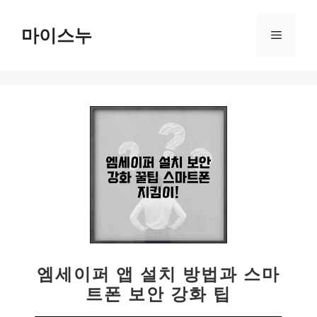
컨
텐
마이스누
메
츠
로
뉴
건
너
뛰
기
엠세이퍼 앱 설치 방법과 스마
트폰 보안 강화 팁