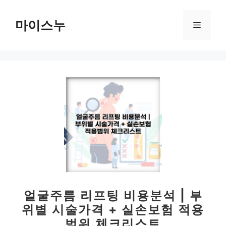
컨
텐
마이스누
메
츠
로
뉴
건
너
뛰
기
얼굴주름 리프팅 비용분석 | 부
위별 시술가격 + 실손보험 적용
범위 체크리스트