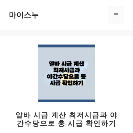
컨
텐
마이스누
메
츠
로
뉴
건
너
뛰
기
알바 시급 계산 최저시급과 야
간수당으로 총 시급 확인하기