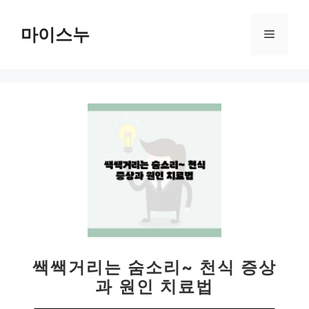
컨
텐
마이스누
메
츠
로
뉴
건
너
뛰
기
쌕쌕거리는 숨소리~ 천식 증상
과 원인 치료법