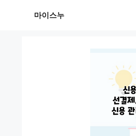
컨
텐
마이스누
츠
로
건
너
뛰
기