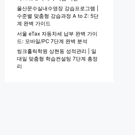
울산문수실내수영장 강습프로그램 |
수준별 맞춤형 강습과정 A to Z: 5단
계 완벽 가이드
서울 eTax 자동차세 납부 완벽 가이
드: 모바일/PC 7단계 완벽 분석
씽크홀릭학원 상현동 성적관리 | 일
대일 맞춤형 학습컨설팅 7단계 총정
리