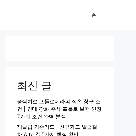
홈
최신 글
증식치료 프롤로테라피 실손 청구 조
건 | 인대 강화 주사 프롤로 보험 인정
7가지 조건 완벽 분석
재발급 기존카드 | 신규카드 발급절
차 A to Z: 5가지 핵심 확인