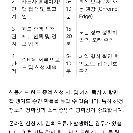
2
카드사 홈페이지/
5-
최신 브라우저 사
단
앱 접속 및 로그
10
용 권장 (Chrome,
계
인
분
Edge)
3
한도 증액 신청
15-
모든 정보 정확히
단
메뉴 선택 및 정
20
입력, 오타 주의
계
보 입력
분
4
5-
파일 형식 확인 후
준비된 서류 업로
단
10
업로드, 접수번호
드 및 신청 제출
계
분
확인
신용카드 한도 증액 신청 시, 몇 가지 핵심 사항만
잘 챙겨도 승인 확률을 높일 수 있습니다. 특히 신청
정보의 정확성과 소득 증빙의 명확성이 중요합니다.
온라인 신청 시, 간혹 오류가 발생하는 경우가 있습
니다. 이럴 때는 잠시 후 다시 시도하거나, 다른 웹