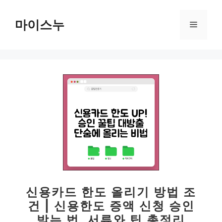
컨
텐
마이스누
메
츠
로
뉴
건
너
뛰
기
신용카드 한도 올리기 방법 조
건 | 신용한도 증액 신청 승인
받는 법, 서류와 팁 총정리