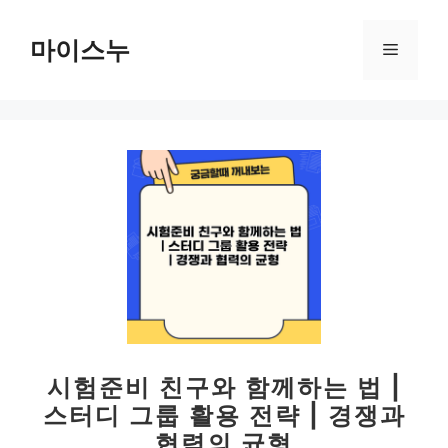
컨
텐
마이스누
메
츠
로
뉴
건
너
뛰
기
시험준비 친구와 함께하는 법 |
스터디 그룹 활용 전략 | 경쟁과
협력의 균형