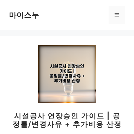
컨
텐
마이스누
메
츠
로
뉴
건
너
뛰
기
시설공사 연장승인 가이드 | 공
정률/변경사유 + 추가비용 산정