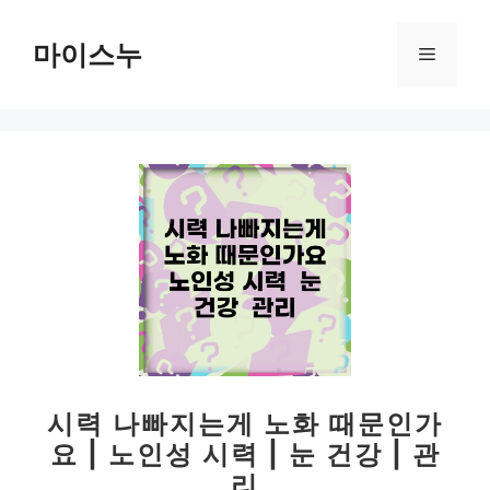
컨
텐
마이스누
메
츠
로
뉴
건
너
뛰
기
시력 나빠지는게 노화 때문인가
요 | 노인성 시력 | 눈 건강 | 관
리