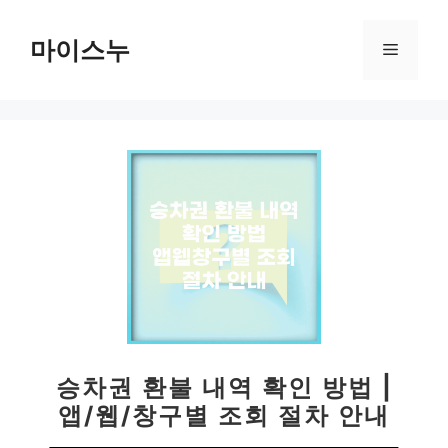
컨
텐
마이스누
메
츠
로
뉴
건
너
뛰
기
승차권 환불 내역 확인 방법 |
앱/웹/창구별 조회 절차 안내