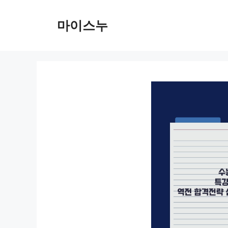
컨
텐
마이스누
츠
로
건
너
뛰
기