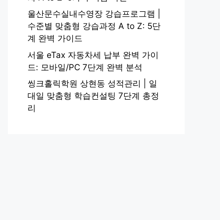
울산문수실내수영장 강습프로그램 |
수준별 맞춤형 강습과정 A to Z: 5단
계 완벽 가이드
서울 eTax 자동차세 납부 완벽 가이
드: 모바일/PC 7단계 완벽 분석
씽크홀릭학원 상현동 성적관리 | 일
대일 맞춤형 학습컨설팅 7단계 총정
리