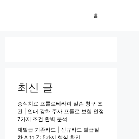
홈
최신 글
증식치료 프롤로테라피 실손 청구 조
건 | 인대 강화 주사 프롤로 보험 인정
7가지 조건 완벽 분석
재발급 기존카드 | 신규카드 발급절
차 A to Z: 5가지 핵심 확인