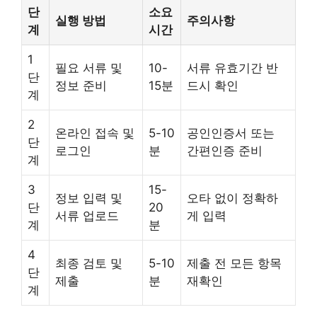
단
소요
실행 방법
주의사항
계
시간
1
필요 서류 및
10-
서류 유효기간 반
단
정보 준비
15분
드시 확인
계
2
온라인 접속 및
5-10
공인인증서 또는
단
로그인
분
간편인증 준비
계
3
15-
정보 입력 및
오타 없이 정확하
단
20
서류 업로드
게 입력
계
분
4
최종 검토 및
5-10
제출 전 모든 항목
단
제출
분
재확인
계