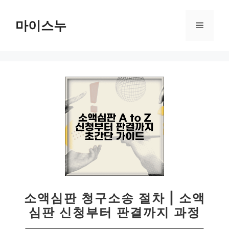
컨
텐
마이스누
메
츠
로
뉴
건
너
뛰
기
소액심판 청구소송 절차 | 소액
심판 신청부터 판결까지 과정