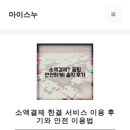
컨
텐
마이스누
메
츠
로
뉴
건
너
뛰
기
소액결제 한결 서비스 이용 후
기와 안전 이용법