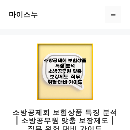
컨
텐
마이스누
메
츠
로
뉴
건
너
뛰
기
소방공제회 보험상품 특징 분석
| 소방공무원 맞춤 보장제도 |
직무 위험 대비 가이드