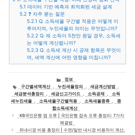
5.1
데이터 기반 예측과 최적화된 세금 설계
5.2
❓ 자주 묻는 질문
5.2.1
Q. 소득세율 구간별 적용은 어떻게 이
루어지며, 누진세율의 의미는 무엇입니까?
5.2.2
Q. 제 소득이 5천만 원일 경우, 소득세
는 어떻게 계산됩니까?
5.2.3
Q. 소득세 계산 시 공제 항목은 무엇이
며, 세액 계산에 어떤 영향을 미칩니까?
카
정보
테
태
구간별세액계산
,
누진세율정의
,
세금계산방법
,
고
그
세금분석총정리
,
세금신고가이드
,
소득공제
,
소득
리
세누진세율
,
소득세율구간별적용
,
소득세율종류
,
종
합소득세계산
KB국민은행 앱 오류 | 국민은행 접속 오류 총정리: 7가지
해결법
위내시경 비용 총정리 | 수면/일반 내시경 비용차이 계산,