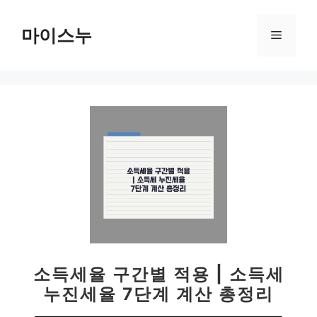
컨
텐
마이스누
메
츠
로
뉴
건
너
뛰
기
소득세율 구간별 적용 | 소득세
누진세율 7단계 계산 총정리