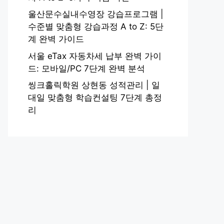
울산문수실내수영장 강습프로그램 |
수준별 맞춤형 강습과정 A to Z: 5단
계 완벽 가이드
서울 eTax 자동차세 납부 완벽 가이
드: 모바일/PC 7단계 완벽 분석
씽크홀릭학원 상현동 성적관리 | 일
대일 맞춤형 학습컨설팅 7단계 총정
리