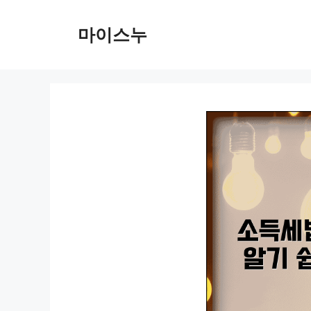
컨
텐
마이스누
츠
로
건
너
뛰
기