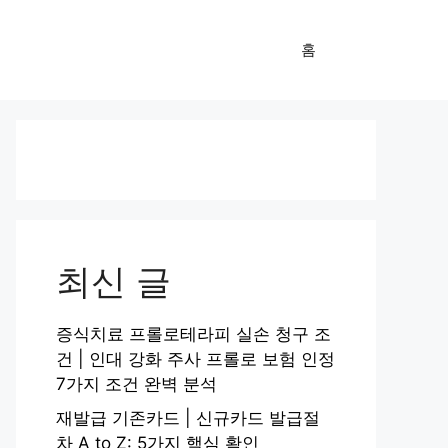
홈
최신 글
증식치료 프롤로테라피 실손 청구 조
건 | 인대 강화 주사 프롤로 보험 인정
7가지 조건 완벽 분석
재발급 기존카드 | 신규카드 발급절
차 A to Z: 5가지 핵심 확인