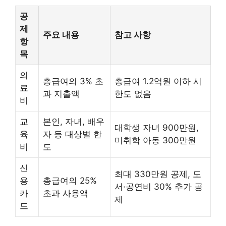
공
제
주요 내용
참고 사항
항
목
의
총급여의 3% 초
총급여 1.2억원 이하 시
료
과 지출액
한도 없음
비
교
본인, 자녀, 배우
대학생 자녀 900만원,
육
자 등 대상별 한
미취학 아동 300만원
비
도
신
최대 330만원 공제, 도
용
총급여의 25%
서·공연비 30% 추가 공
카
초과 사용액
제
드