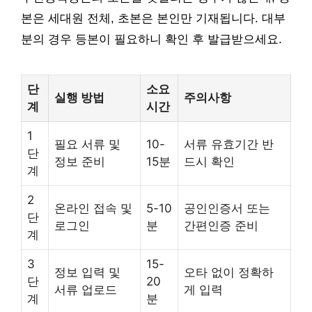
본은 세대원 전체, 초본은 본인만 기재됩니다. 대부
분의 경우 등본이 필요하니 확인 후 발급받으세요.
단
소요
실행 방법
주의사항
계
시간
1
필요 서류 및
10-
서류 유효기간 반
단
정보 준비
15분
드시 확인
계
2
온라인 접속 및
5-10
공인인증서 또는
단
로그인
분
간편인증 준비
계
3
15-
정보 입력 및
오타 없이 정확하
단
20
서류 업로드
게 입력
계
분