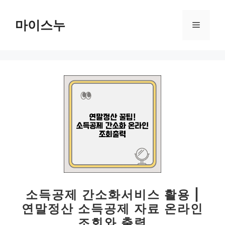
컨
텐
마이스누
메
츠
로
뉴
건
너
뛰
기
소득공제 간소화서비스 활용 |
연말정산 소득공제 자료 온라인
조회와 출력