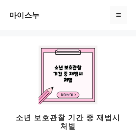
컨
텐
마이스누
메
츠
로
뉴
건
너
뛰
기
소년 보호관찰 기간 중 재범시
처벌