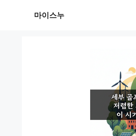
컨
텐
마이스누
츠
로
건
너
뛰
기