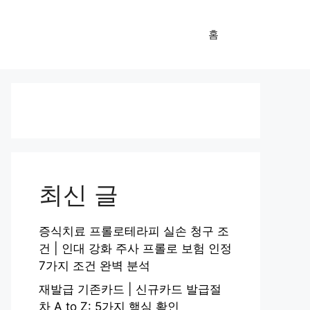
홈
최신 글
증식치료 프롤로테라피 실손 청구 조
건 | 인대 강화 주사 프롤로 보험 인정
7가지 조건 완벽 분석
재발급 기존카드 | 신규카드 발급절
차 A to Z: 5가지 핵심 확인