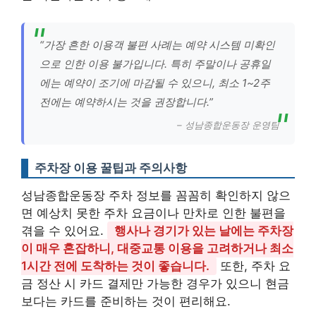
“가장 흔한 이용객 불편 사례는 예약 시스템 미확인
으로 인한 이용 불가입니다. 특히 주말이나 공휴일
에는 예약이 조기에 마감될 수 있으니, 최소 1~2주
전에는 예약하시는 것을 권장합니다.”
– 성남종합운동장 운영팀
주차장 이용 꿀팁과 주의사항
성남종합운동장 주차 정보를 꼼꼼히 확인하지 않으
면 예상치 못한 주차 요금이나 만차로 인한 불편을
겪을 수 있어요.
행사나 경기가 있는 날에는 주차장
이 매우 혼잡하니, 대중교통 이용을 고려하거나 최소
1시간 전에 도착하는 것이 좋습니다.
또한, 주차 요
금 정산 시 카드 결제만 가능한 경우가 있으니 현금
보다는 카드를 준비하는 것이 편리해요.