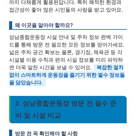
까지 다채롭게 활용된답니다. 특히 쾌적한 환경과
접근성이 좋아 많은 시민들의 사랑을 받고 있어요.
왜 이곳을 알아야 할까요?
성남종합운동장 시설 안내 및 주차 정보 완벽 가이
드를 통해 방문 전 필요한 모든 정보를 얻어가세요.
넓은 주차 공간 확보는 물론, 경기장, 체육관 등 각
시설별 이용 수칙과 편의 시설 정보를 미리 파악하
면 더욱 알찬 시간을 보낼 수 있어요.
복잡한 절차
없이 스마트하게 운동장을 즐기기 위한 필수 정보들
을 담았습니다.
2. 성남종합운동장 방문 전 필수 준
비 및 시설 비교
방문 전 꼭 확인해야 할 사항