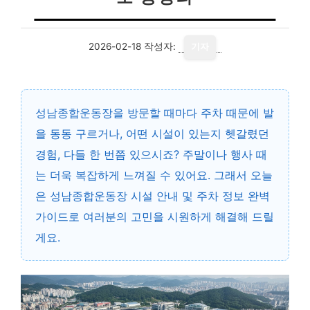
2026-02-18
작성자:
기자
성남종합운동장을 방문할 때마다 주차 때문에 발
을 동동 구르거나, 어떤 시설이 있는지 헷갈렸던
경험, 다들 한 번쯤 있으시죠? 주말이나 행사 때
는 더욱 복잡하게 느껴질 수 있어요. 그래서 오늘
은 성남종합운동장 시설 안내 및 주차 정보 완벽
가이드로 여러분의 고민을 시원하게 해결해 드릴
게요.