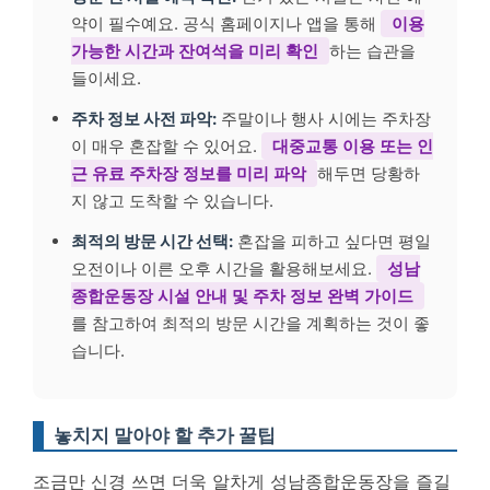
약이 필수예요. 공식 홈페이지나 앱을 통해
이용
가능한 시간과 잔여석을 미리 확인
하는 습관을
들이세요.
주차 정보 사전 파악:
주말이나 행사 시에는 주차장
이 매우 혼잡할 수 있어요.
대중교통 이용 또는 인
근 유료 주차장 정보를 미리 파악
해두면 당황하
지 않고 도착할 수 있습니다.
최적의 방문 시간 선택:
혼잡을 피하고 싶다면 평일
오전이나 이른 오후 시간을 활용해보세요.
성남
종합운동장 시설 안내 및 주차 정보 완벽 가이드
를 참고하여 최적의 방문 시간을 계획하는 것이 좋
습니다.
놓치지 말아야 할 추가 꿀팁
조금만 신경 쓰면 더욱 알차게 성남종합운동장을 즐길