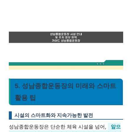
5. 성남종합운동장의 미래와 스마트
활용 팁
시설의 스마트화와 지속가능한 발전
성남종합운동장은 단순한 체육 시설을 넘어,
앞으