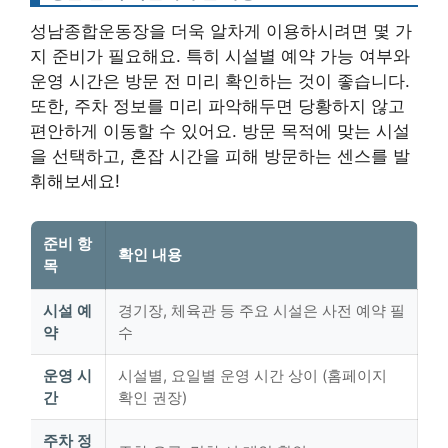
성남종합운동장을 더욱 알차게 이용하시려면 몇 가
지 준비가 필요해요. 특히 시설별 예약 가능 여부와
운영 시간은 방문 전 미리 확인하는 것이 좋습니다.
또한, 주차 정보를 미리 파악해두면 당황하지 않고
편안하게 이동할 수 있어요.
방문 목적에 맞는 시설
을 선택하고, 혼잡 시간을 피해 방문하는 센스
를 발
휘해보세요!
준비 항
확인 내용
목
시설 예
경기장, 체육관 등 주요 시설은 사전 예약 필
약
수
운영 시
시설별, 요일별 운영 시간 상이 (홈페이지
간
확인 권장)
주차 정