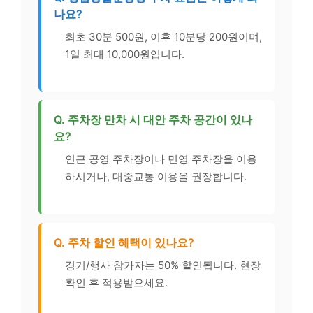
나요?
최초 30분 500원, 이후 10분당 200원이며,
1일 최대 10,000원입니다.
Q. 주차장 만차 시 대안 주차 공간이 있나
요?
인근 공영 주차장이나 민영 주차장을 이용
하시거나, 대중교통 이용을 권장합니다.
Q. 주차 할인 혜택이 있나요?
경기/행사 참가자는 50% 할인됩니다. 현장
확인 후 적용받으세요.