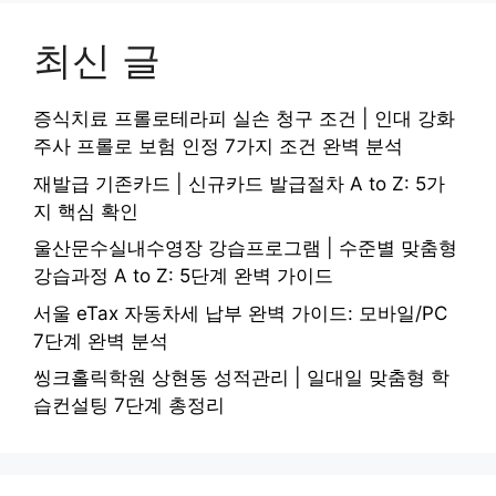
최신 글
증식치료 프롤로테라피 실손 청구 조건 | 인대 강화
주사 프롤로 보험 인정 7가지 조건 완벽 분석
재발급 기존카드 | 신규카드 발급절차 A to Z: 5가
지 핵심 확인
울산문수실내수영장 강습프로그램 | 수준별 맞춤형
강습과정 A to Z: 5단계 완벽 가이드
서울 eTax 자동차세 납부 완벽 가이드: 모바일/PC
7단계 완벽 분석
씽크홀릭학원 상현동 성적관리 | 일대일 맞춤형 학
습컨설팅 7단계 총정리