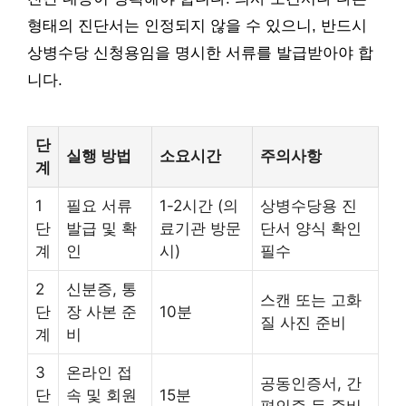
형태의 진단서는 인정되지 않을 수 있으니, 반드시
상병수당 신청용임을 명시한 서류를 발급받아야 합
니다.
단
실행 방법
소요시간
주의사항
계
1
필요 서류
1-2시간 (의
상병수당용 진
단
발급 및 확
료기관 방문
단서 양식 확인
계
인
시)
필수
2
신분증, 통
스캔 또는 고화
단
장 사본 준
10분
질 사진 준비
계
비
3
온라인 접
공동인증서, 간
단
속 및 회원
15분
편인증 등 준비