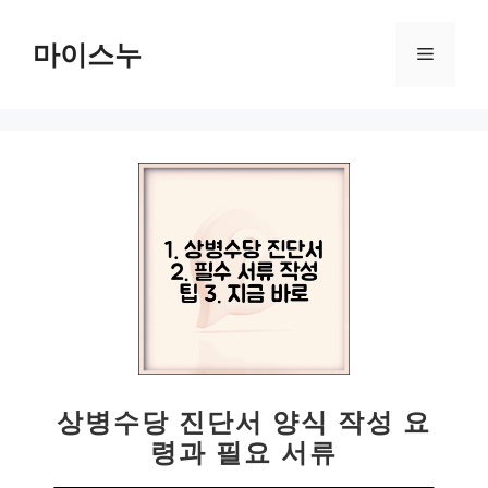
컨
텐
마이스누
메
츠
로
뉴
건
너
뛰
기
상병수당 진단서 양식 작성 요
령과 필요 서류