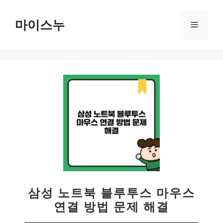
컨
텐
마이스누
메
츠
로
뉴
건
너
뛰
기
삼성 노트북 블루투스 마우스
연결 방법 문제 해결