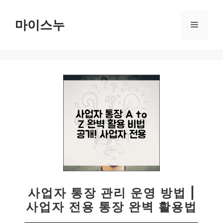
컨
텐
마이스누
메
츠
로
뉴
건
너
뛰
기
사업자 통장 관리 운영 방법 |
사업자 전용 통장 완벽 활용법