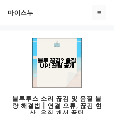
컨
텐
마이스누
메
츠
로
뉴
건
너
뛰
기
블루투스 소리 끊김 및 음질 불
량 해결법 | 연결 오류, 끊김 현
상, 음질 개선 꿀팁