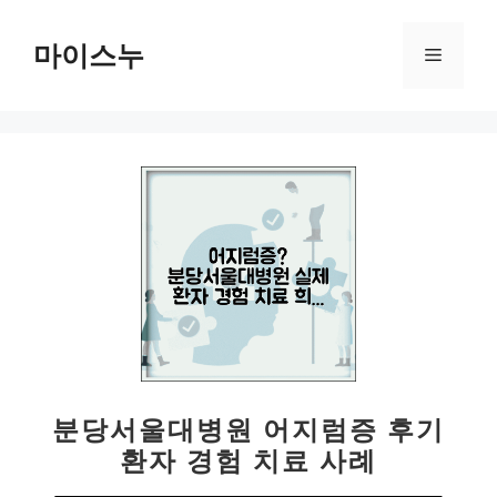
컨
텐
마이스누
메
츠
로
뉴
건
너
뛰
기
분당서울대병원 어지럼증 후기
환자 경험 치료 사례