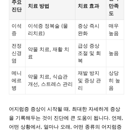
주요
치료 방법
치료 효과
만족
진단
도
이석
이석증 정복술 (물
증상 즉시
매우
증
리치료)
완화
높음
전정
급성 증상
약물 치료, 재활 치
신경
조절 및 회
높음
료
염
복
메니
재발 방지
상당
약물 치료, 식습관
에르
및 증상 관
히 높
개선, 스트레스 관리
병
리
음
어지럼증 증상이 시작될 때, 최대한 자세하게 증상
을 기록해두는 것이 진단에 큰 도움이 됩니다. 언제,
어떤 상황에서, 얼마나 오래, 어떤 종류의 어지럼증