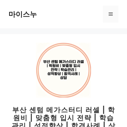
컨
텐
마이스누
메
츠
로
뉴
건
너
뛰
기
부산 센텀 메가스터디 러셀 | 학
원비 | 맞춤형 입시 전략 | 학습
관리 | 성적향상 | 합격사례 | 상