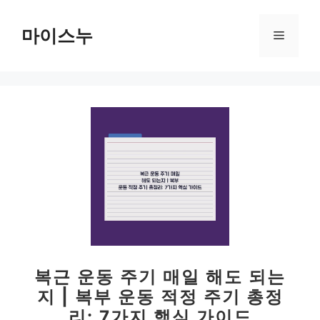
컨
텐
마이스누
메
츠
로
뉴
건
너
뛰
기
복근 운동 주기 매일 해도 되는
지 | 복부 운동 적정 주기 총정
리: 7가지 핵심 가이드