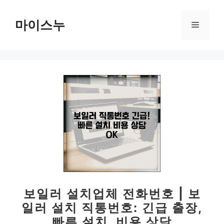
컨
텐
마이스누
메
츠
로
뉴
건
너
뛰
기
보일러 설치업체 전화번호 | 보
일러 설치 직통번호: 긴급 출장,
빠른 설치, 비용 상담