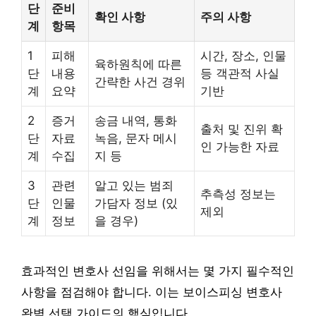
단
준비
확인 사항
주의 사항
계
항목
1
피해
시간, 장소, 인물
육하원칙에 따른
단
내용
등 객관적 사실
간략한 사건 경위
계
요약
기반
2
증거
송금 내역, 통화
출처 및 진위 확
단
자료
녹음, 문자 메시
인 가능한 자료
계
수집
지 등
3
관련
알고 있는 범죄
추측성 정보는
단
인물
가담자 정보 (있
제외
계
정보
을 경우)
효과적인 변호사 선임을 위해서는 몇 가지 필수적인
사항을 점검해야 합니다. 이는 보이스피싱 변호사
완벽 선택 가이드의 핵심입니다.