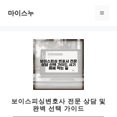
컨
텐
마이스누
메
츠
로
뉴
건
너
뛰
기
보이스피싱변호사 전문 상담 및
완벽 선택 가이드