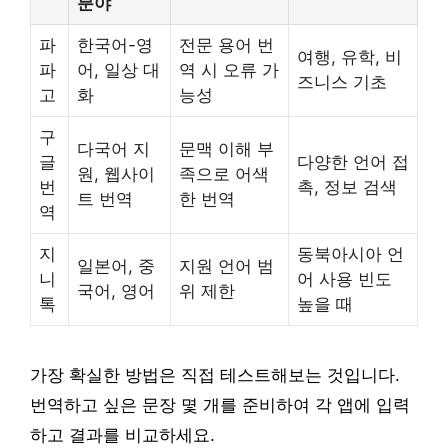
분야
파
한국어-영
전문 용어 번
여행, 유학, 비
파
어, 일상 대
역 시 오류 가
즈니스 기초
고
화
능성
구
다국어 지
문맥 이해 부
글
다양한 언어 접
원, 웹사이
족으로 어색
번
촉, 정보 검색
트 번역
한 번역
역
지
동북아시아 언
일본어, 중
지원 언어 범
니
어 사용 빈도
국어, 영어
위 제한
톡
높을 때
가장 확실한 방법은 직접 테스트해보는 것입니다.
번역하고 싶은 문장 몇 개를 준비하여 각 앱에 입력
하고 결과를 비교하세요.