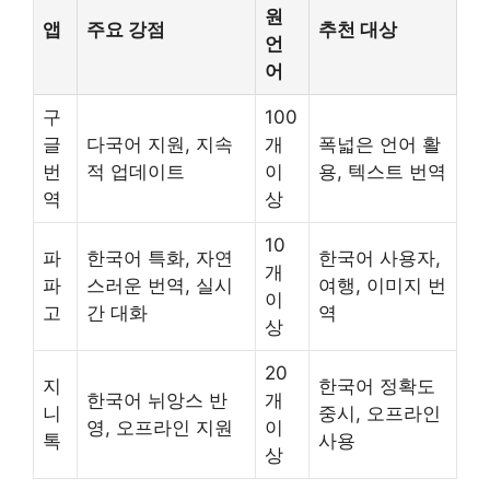
원
앱
주요 강점
추천 대상
언
어
구
100
글
다국어 지원, 지속
개
폭넓은 언어 활
번
적 업데이트
이
용, 텍스트 번역
역
상
10
파
한국어 특화, 자연
한국어 사용자,
개
파
스러운 번역, 실시
여행, 이미지 번
이
고
간 대화
역
상
20
지
한국어 정확도
한국어 뉘앙스 반
개
니
중시, 오프라인
영, 오프라인 지원
이
톡
사용
상