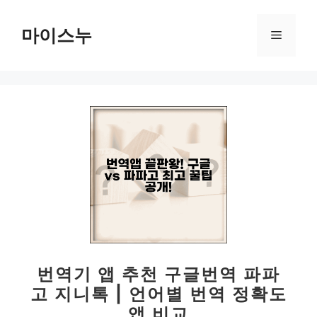
컨
텐
마이스누
메
츠
로
뉴
건
너
뛰
기
번역기 앱 추천 구글번역 파파
고 지니톡 | 언어별 번역 정확도
앱 비교