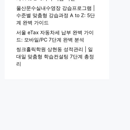
울산문수실내수영장 강습프로그램 |
수준별 맞춤형 강습과정 A to Z: 5단
계 완벽 가이드
서울 eTax 자동차세 납부 완벽 가이
드: 모바일/PC 7단계 완벽 분석
씽크홀릭학원 상현동 성적관리 | 일
대일 맞춤형 학습컨설팅 7단계 총정
리