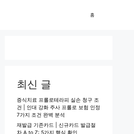
홈
최신 글
증식치료 프롤로테라피 실손 청구 조
건 | 인대 강화 주사 프롤로 보험 인정
7가지 조건 완벽 분석
재발급 기존카드 | 신규카드 발급절
차 A to Z: 5가지 핵심 확인