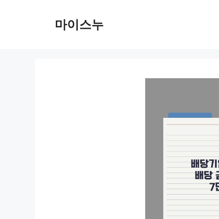
컨
텐
마이스누
츠
로
건
너
뛰
기