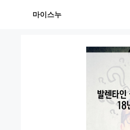
컨
텐
마이스누
츠
로
건
너
뛰
기