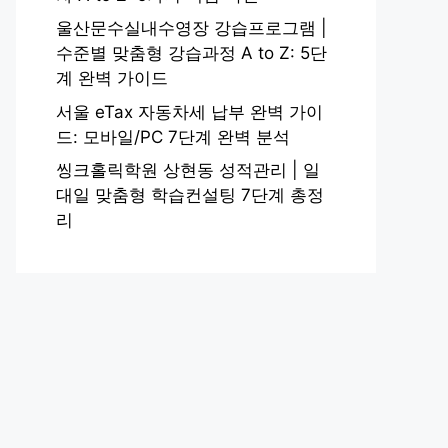
울산문수실내수영장 강습프로그램 |
수준별 맞춤형 강습과정 A to Z: 5단
계 완벽 가이드
서울 eTax 자동차세 납부 완벽 가이
드: 모바일/PC 7단계 완벽 분석
씽크홀릭학원 상현동 성적관리 | 일
대일 맞춤형 학습컨설팅 7단계 총정
리