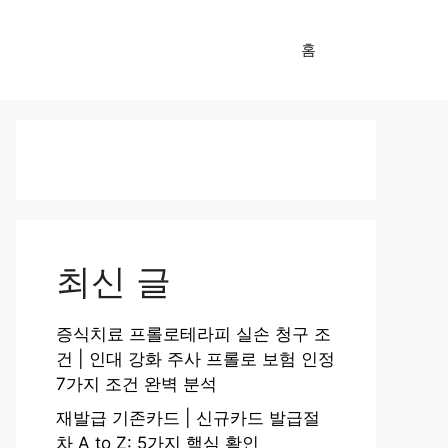
홈
최신 글
증식치료 프롤로테라피 실손 청구 조
건 | 인대 강화 주사 프롤로 보험 인정
7가지 조건 완벽 분석
재발급 기존카드 | 신규카드 발급절
차 A to Z: 5가지 핵심 확인