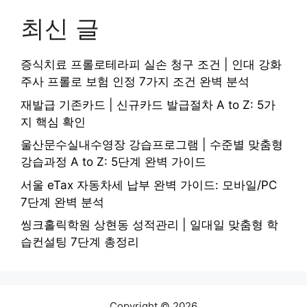
최신 글
증식치료 프롤로테라피 실손 청구 조건 | 인대 강화
주사 프롤로 보험 인정 7가지 조건 완벽 분석
재발급 기존카드 | 신규카드 발급절차 A to Z: 5가
지 핵심 확인
울산문수실내수영장 강습프로그램 | 수준별 맞춤형
강습과정 A to Z: 5단계 완벽 가이드
서울 eTax 자동차세 납부 완벽 가이드: 모바일/PC
7단계 완벽 분석
씽크홀릭학원 상현동 성적관리 | 일대일 맞춤형 학
습컨설팅 7단계 총정리
Copyright © 2026