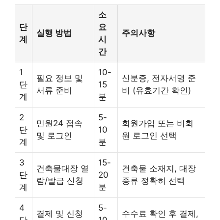
소
단
요
실행 방법
주의사항
계
시
간
1
10-
필요 정보 및
신분증, 전자서명 준
단
15
서류 준비
비 (유효기간 확인)
계
분
2
5-
민원24 접속
회원가입 또는 비회
단
10
및 로그인
원 로그인 선택
계
분
3
15-
건축물대장 열
건축물 소재지, 대장
단
20
람/발급 신청
종류 정확히 선택
계
분
4
5-
결제 및 신청
수수료 확인 후 결제,
단
10