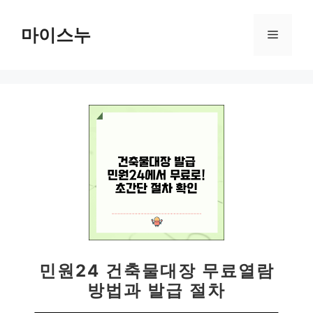
컨
텐
마이스누
메
츠
로
뉴
건
너
뛰
기
민원24 건축물대장 무료열람
방법과 발급 절차