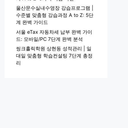
울산문수실내수영장 강습프로그램 |
수준별 맞춤형 강습과정 A to Z: 5단
계 완벽 가이드
서울 eTax 자동차세 납부 완벽 가이
드: 모바일/PC 7단계 완벽 분석
씽크홀릭학원 상현동 성적관리 | 일
대일 맞춤형 학습컨설팅 7단계 총정
리