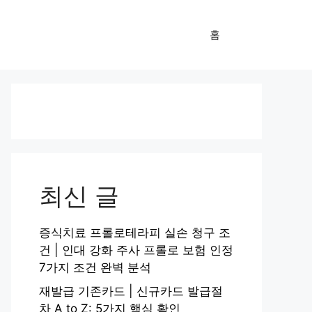
홈
최신 글
증식치료 프롤로테라피 실손 청구 조
건 | 인대 강화 주사 프롤로 보험 인정
7가지 조건 완벽 분석
재발급 기존카드 | 신규카드 발급절
차 A to Z: 5가지 핵심 확인