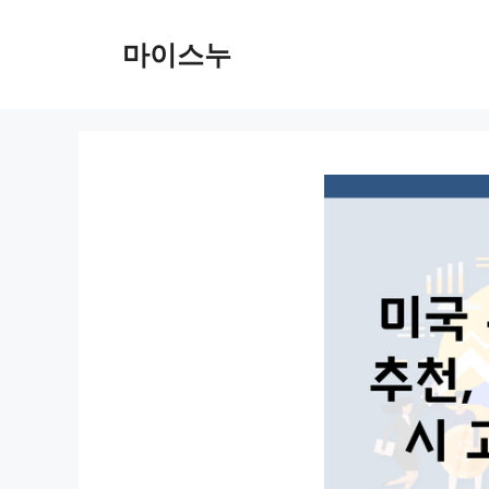
컨
텐
마이스누
츠
로
건
너
뛰
기